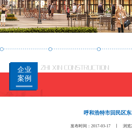
企业
案例
呼和浩特市回民区东
发布时间：2017-03-17 丨 浏