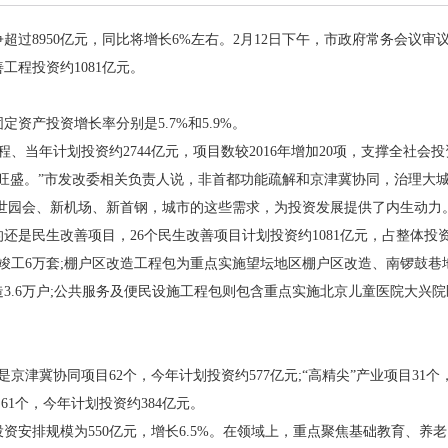
8950亿元，同比将增长6%左右。2月12日下午，市政府常务会议审议
工程投资约1081亿元。
定资产投资增长率分别是5.7%和5.9%。
当年计划投资约2744亿元，项目数较2016年增加20项，支撑全社会投
盛。”市发改委相关负责人说，非首都功能疏解和京津冀协同，治理大城
、世园会、新机场、新首钢，城市的这些需求，为投资发展提供了内生动力
是民生改善项目，26个民生改善项目计划投资约1081亿元，占整体投资
竣工6万套;棚户区改造工程包为重点实施望坛地区棚户区改造、南锣鼓
造3.6万户;公共服务及便民设施工程包则包含重点实施北京儿童医院大兴
冀协同项目62个，今年计划投资约577亿元;“高精尖”产业项目31个，
61个，今年计划投资约384亿元。
资安排规模为550亿元，增长6.5%。在领域上，重点聚焦基础教育、养