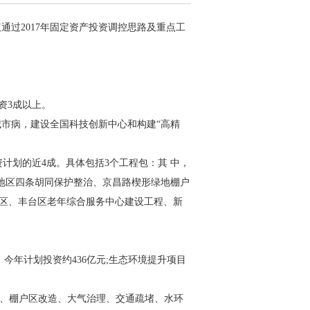
通过2017年固定资产投资调控思路及重点工
资3成以上。
市病，建设全国科技创新中心和构建“高精
。
计划的近4成。具体包括3个工程包：其 中，
巷地区四条胡同保护整治、京昌路楔形绿地棚户
院区、丰台区老年综合服务中心建设工程、新
今年计划投资约436亿元;生态环境提升项目
老、棚户区改造、大气治理、交通疏堵、水环